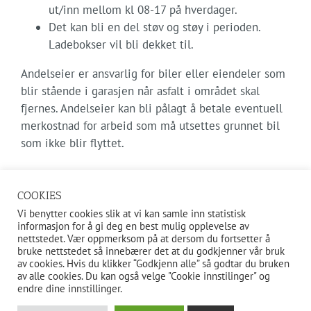
ut/inn mellom kl 08-17 på hverdager.
Det kan bli en del støv og støy i perioden.
Ladebokser vil bli dekket til.
Andelseier er ansvarlig for biler eller eiendeler som
blir stående i garasjen når asfalt i området skal
fjernes. Andelseier kan bli pålagt å betale eventuell
merkostnad for arbeid som må utsettes grunnet bil
som ikke blir flyttet.
Vi beklager ulempene dette medfører!
COOKIES
Vi benytter cookies slik at vi kan samle inn statistisk
informasjon for å gi deg en best mulig opplevelse av
nettstedet. Vær oppmerksom på at dersom du fortsetter å
bruke nettstedet så innebærer det at du godkjenner vår bruk
av cookies. Hvis du klikker “Godkjenn alle” så godtar du bruken
av alle cookies. Du kan også velge "Cookie innstilinger" og
endre dine innstillinger.
Grünerhagen Borettslag, Sofienberggata 3 A–F, 0551 Oslo