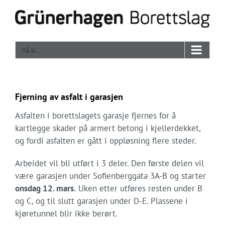
Skip
to
content
Gå til...
Fjerning av asfalt i garasjen
Asfalten i borettslagets garasje fjernes for å
kartlegge skader på armert betong i kjellerdekket,
og fordi asfalten er gått i oppløsning flere steder.
Arbeidet vil bli utført i 3 deler. Den første delen vil
være garasjen under Sofienberggata 3A-B og starter
onsdag 12. mars.
Uken etter utføres resten under B
og C, og til slutt garasjen under D-E. Plassene i
kjøretunnel blir ikke berørt.