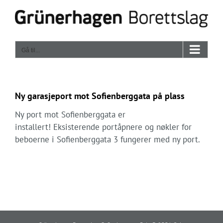
Skip
to
content
Gå til...
Ny garasjeport mot Sofienberggata på plass
Ny port mot Sofienberggata er
installert! Eksisterende portåpnere og nøkler for
beboerne i Sofienberggata 3 fungerer med ny port.