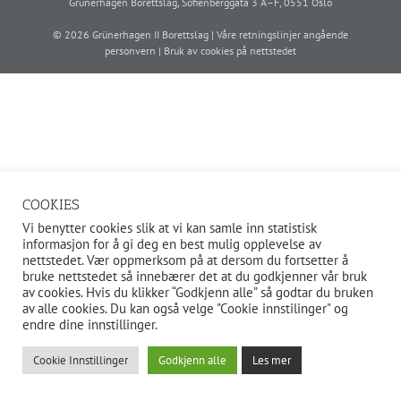
Grünerhagen Borettslag, Sofienberggata 3 A–F, 0551 Oslo
©
2026 Grünerhagen II Borettslag | Våre retningslinjer
angående
personvern
| Bruk av
cookies
på nettstedet
COOKIES
Vi benytter cookies slik at vi kan samle inn statistisk
informasjon for å gi deg en best mulig opplevelse av
nettstedet. Vær oppmerksom på at dersom du fortsetter å
bruke nettstedet så innebærer det at du godkjenner vår bruk
av cookies. Hvis du klikker “Godkjenn alle” så godtar du bruken
av alle cookies. Du kan også velge "Cookie innstilinger" og
endre dine innstillinger.
Cookie Innstillinger
Godkjenn alle
Les mer