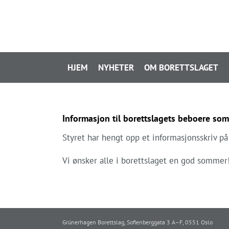
Skip
to
content
HJEM
NYHETER
OM BORETTSLAGET
Informasjon til borettslagets beboere s
Styret har hengt opp et informasjonsskriv p
Vi ønsker alle i borettslaget en god sommer
Grünerhagen Borettslag, Sofienberggata 3 A–F, 0551 Oslo