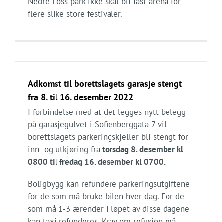
Nedre Foss park ikke skal bli fast arena for
flere slike store festivaler.
Adkomst til borettslagets garasje stengt
fra 8. til 16. desember 2022
I forbindelse med at det legges nytt belegg
på garasjegulvet i Sofienberggata 7 vil
borettslagets parkeringskjeller bli stengt for
inn- og utkjøring fra
torsdag 8. desember kl
0800 til fredag 16. desember kl 0700.
Boligbygg kan refundere parkeringsutgiftene
for de som må bruke bilen hver dag. For de
som må 1-3 ærender i løpet av disse dagene
kan taxi refunderes. Krav om refusjon må